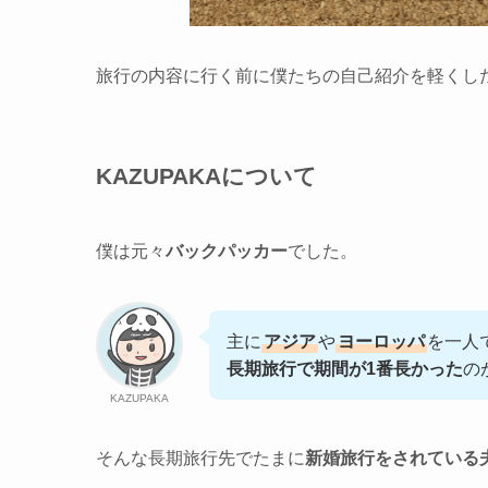
旅行の内容に行く前に僕たちの自己紹介を軽くし
KAZUPAKAについて
僕は元々
バックパッカー
でした。
主に
アジア
や
ヨーロッパ
を一人
長期旅行で期間が1番長かった
の
KAZUPAKA
そんな長期旅行先でたまに
新婚旅行をされている