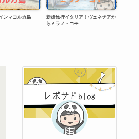
ヨルカ島
新婚旅行イタリア！ヴェネチアか
江戸川区親水
らミラノ・コモ
行けるじゃぶじ